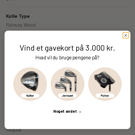
Kølle Type
Fairway Wood
Kølle Nr.
Vind et gavekort på 3.000 kr.
3-Wood
Hvad vil du bruge pengene på?
Loft
15
Justerbar
Ja
Noget andet →
Flex
Regular