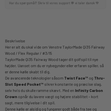
Har du spørgsmål? Skriv til vores support 💬 vi taler dansk 💚
Beskrivelse
Her er alt du skal vide om Venstre TaylorMade Qi35 Fairway
Wood / Flex Regular / #3/15
TaylorMade Qi35 Fairway Wood tager dit golfspil til nye
højder. Uanset om du er nybegynder eller erfaren spiller, så
er denne kølle skabt til dig.
De avancerede teknologier såsom
Twist Face™
og
Thru-
Slot Speed Pocket™
sikrer konstante og præcise slag,
selv hvis du skulle ramme skævt. Med en
Infinity Carbon
Crown
opnår du lavere vægt og højere stabilitet – kort
sagt, mere tilgivelse i dit spil.
Denne kølle er alsidig og fungerer godt både fra tee og