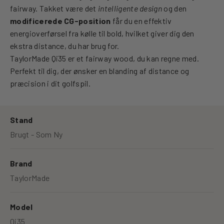
fairway. Takket være det
intelligente design
og den
modificerede CG-position
får du en effektiv
energioverførsel fra kølle til bold, hvilket giver dig den
ekstra distance, du har brug for.
TaylorMade Qi35 er et fairway wood, du kan regne med.
Perfekt til dig, der ønsker en blanding af distance og
præcision i dit golfspil.
Stand
Brugt - Som Ny
Brand
TaylorMade
Model
Qi35