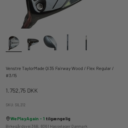
Venstre TaylorMade Qi35 Fairway Wood / Flex Regular /
#3/15
Salgspris
1.752,75 DKK
SKU: SIL212
WePlayAgain - 1
tilgængelig
Birkegårdsvej 36B, 8361 Hasselager Danmark