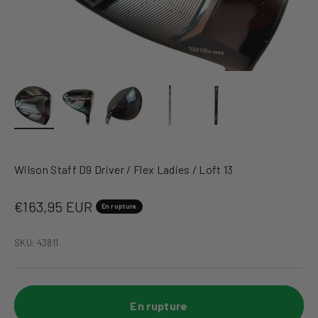
Wilson Staff D9 Driver / Flex Ladies / Loft 13
Prix de vente
€163,95 EUR
En rupture
SKU: 43811
En rupture