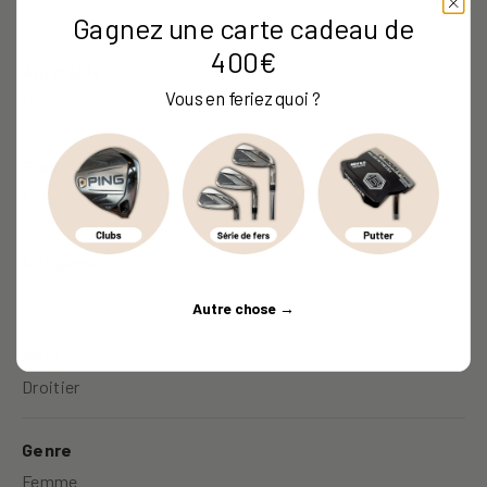
13
Gagnez une carte cadeau de
400€
Ajustable
Vous en feriez quoi ?
Non
Flex
Ladies
Longueur
Standard
Autre chose →
Main
Droitier
Genre
Femme