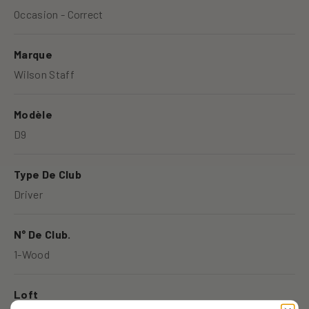
Occasion - Correct
Marque
Wilson Staff
Modèle
D9
Type De Club
Driver
N° De Club.
1-Wood
Loft